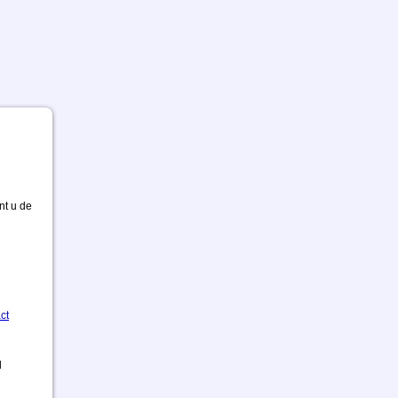
nt u de
ct
d