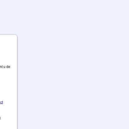
nt u de
ct
d